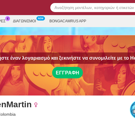
ΡΕΣ
ΔΙΑΓΩΝΙΣΜΟΊ
BONGACAMRUS APP
στε έναν λογαριασμό και ξεκινήστε να συνομιλείτε με το
He
ΕΓΓΡΑΦΉ
enMartin
Colombia