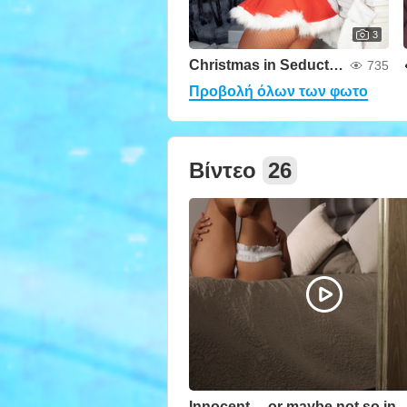
3
Christmas in Seduction Mode
735
Προβολή όλων των φωτο
Βίντεο
26
Innocent ... or maybe not s