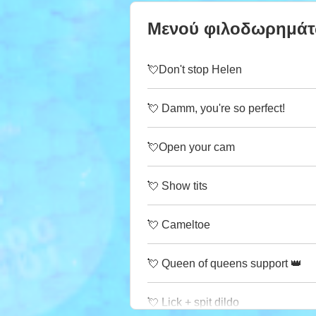
Μενού φιλοδωρημά
💘Don't stop Helen
💘 Damm, you're so perfect!
💘Open your cam
💘 Show tits
💘 Cameltoe
💘 Queen of queens support 👑
💘 Lick + spit dildo