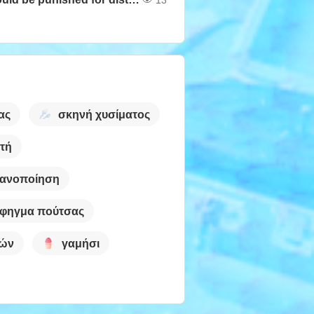
ας
σκηνή χυσίματος
ητή
κανοποίηση
φηγμα πούτσας
ιών
γαμήσι