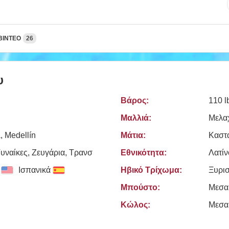
ΒΊΝΤΕΟ
26
υ
Βάρος:
110 l
Μαλλιά:
Μελα
, Medellín
Μάτια:
Καστ
υναίκες, Zευγάρια, Τρανσ
Εθνικότητα:
Λατίν
Ισπανικά
Ηβικό Τρίχωμα:
Ξυρι
Μπούστο:
Μεσα
Κώλος:
Μεσα