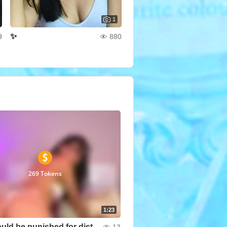
1
✨
9
880
269 Tokens
1:23
You should be punished for distracting my pussy so much
13