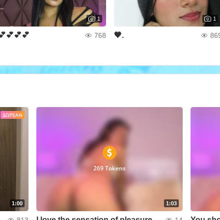
1
1
💕💕💕💕
🖤.
768
86
ΔΩΡΕΆΝ
269 Tokens
1:00
1:03
o innocent
I love the sensation of pleasure you cause in my pussy
813
14