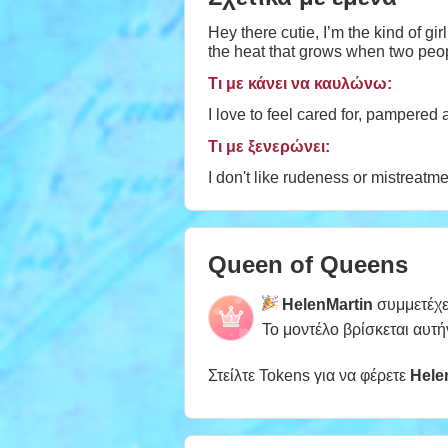
Hey there cutie, I’m the kind of g
the heat that grows when two peop
Τι με κάνει να καυλώνω:
I love to feel cared for, pampere
Τι με ξενερώνει:
I don't like rudeness or mistreatme
Queen of Queens
HelenMartin
συμμετέχε
Το μοντέλο βρίσκεται αυτή
Στείλτε Tokens για να φέρετε
Hele