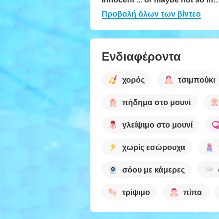
Προβολή όλων των βίντεο
Ενδιαφέροντα
χορός
τσιμπούκι
πήδημα στο μουνί
γλείψιμο στο μουνί
χωρίς εσώρουχα
σόου με κάμερες
τρίψιμο
πίπα