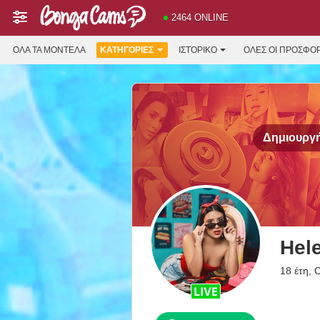
2464 ONLINE
ΌΛΑ ΤΑ ΜΟΝΤΈΛΑ
ΚΑΤΗΓΟΡΊΕΣ
ΙΣΤΟΡΙΚΌ
ΟΛΕΣ ΟΙ ΠΡΟΣΦΟ
Δημιουργή
Hel
18 έτη, 