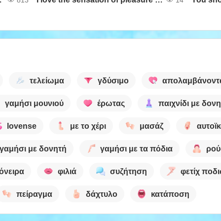
τελείωμα
γδύσιμο
απολαμβάνοντ
γαμήσι μουνιού
έρωτας
παιχνίδι με δον
lovense
με το χέρι
μασάζ
αυτοϊ
γαμήσι με δονητή
γαμήσι με τα πόδια
ρού
όνειρα
φιλιά
συζήτηση
φετίχ ποδ
πείραγμα
δάχτυλο
κατάποση