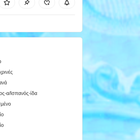
b
χρινές
ανά
ος-α/Ισπανός-ίδα
σμένο
ίο
ίο