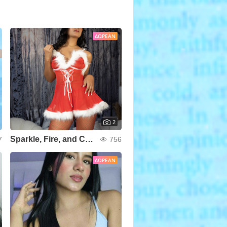
ΔΩΡΕΆΝ
2
Sparkle, Fire, and Christmas
7
756
ΔΩΡΕΆΝ