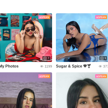
ΔΩΡΕΆΝ
ΔΩΡΕΆΝ
7
9
My Photos
Sugar & Spice 💙🍸
1199
37
ΔΩΡΕΆΝ
ΔΩΡΕΆΝ