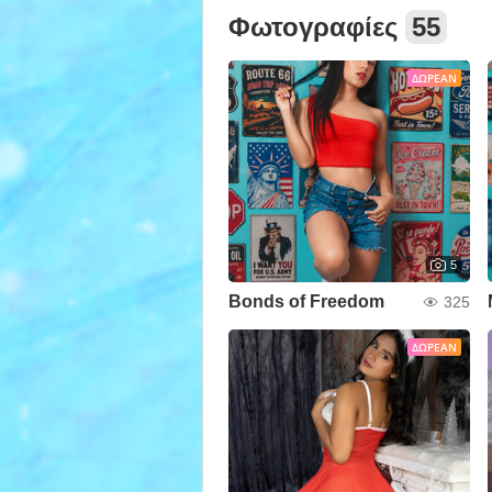
Φωτογραφίες
55
ΔΩΡΕΆΝ
5
Bonds of Freedom
325
ΔΩΡΕΆΝ