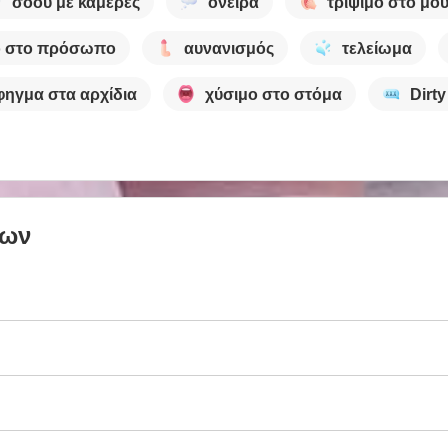
σόου με κάμερες
όνειρα
τρίψιμο στο μου
ο στο πρόσωπο
αυνανισμός
τελείωμα
ηγμα στα αρχίδια
χύσιμο στο στόμα
Dirty
των