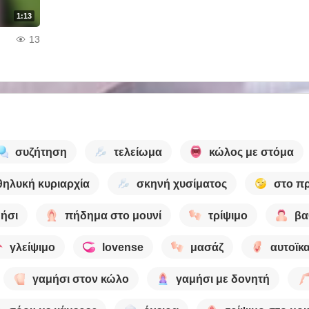
1:13
13
συζήτηση
τελείωμα
κώλος με στόμα
θηλυκή κυριαρχία
σκηνή χυσίματος
στο π
ήσι
πήδημα στο μουνί
τρίψιμο
βα
γλείψιμο
lovense
μασάζ
αυτοϊκ
γαμήσι στον κώλο
γαμήσι με δονητή