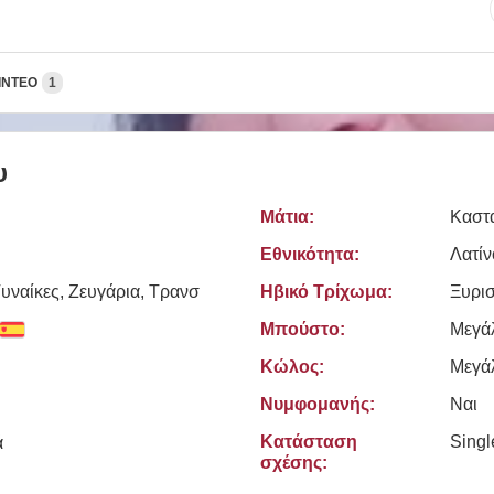
ΊΝΤΕΟ
1
υ
Μάτια:
Καστ
Εθνικότητα:
Λατίν
υναίκες, Zευγάρια, Τρανσ
Ηβικό Τρίχωμα:
Ξυρι
Μπούστο:
Μεγά
Κώλος:
Μεγά
Νυμφομανής:
Ναι
Κατάσταση
Sing
ά
σχέσης: