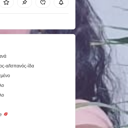
ανά
ος-α/Ισπανός-ίδα
σμένο
λο
λο
le