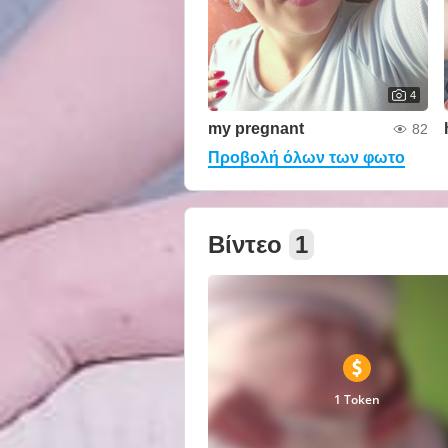
4
my pregnant
82
Προβολή όλων των φωτο
Βίντεο
1
1 Token