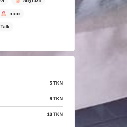
νί
δάχτυλο
πίπα
 Talk
5 TKN
6 TKN
10 TKN