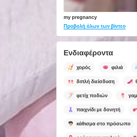
my pregnancy
Προβολή όλων των βίντεο
Ενδιαφέροντα
χορός
φιλιά
διπλή διείσδυση
φετίχ ποδιών
γαμ
παιχνίδι με δονητή
κάθισμα στο πρόσωπο