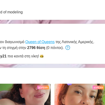
d of modeling
τον διαγωνισμό
Queen of Queens
της Λατινικής Αμερικής.
ν τη στιγμή στην
2796 θέση
(0 πόντοι).
y21
πιο κοντά στη
νίκη!
ΔΩΡΕΆΝ
ΔΩΡΕΆΝ