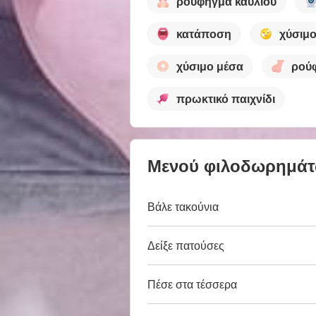
ρούφηγμα καυλιού
κατάποση
χύσιμ
χύσιμο μέσα
ρούφ
πρωκτικό παιχνίδι
Μενού φιλοδωρημά
Βάλε τακούνια
Δείξε πατούσες
Πέσε στα τέσσερα