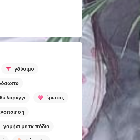
γδύσιμο
ρόσωπο
θύ λαρύγγι
έρωτας
ανοποίηση
γαμήσι με τα πόδια