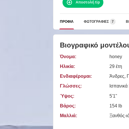
Αποστολή tip
ΠΡΟΦΊΛ
ΦΩΤΟΓΡΑΦΊΕΣ
7
Β
Βιογραφικό μοντέλο
Όνομα:
honey
Ηλικία:
29 έτη
Ενδιαφέρομαι:
Άνδρες, Γ
Γλώσσες:
Ισπανικά
Ύψος:
5'1"
Βάρος:
154 lb
Μαλλιά:
Ξανθός-ι