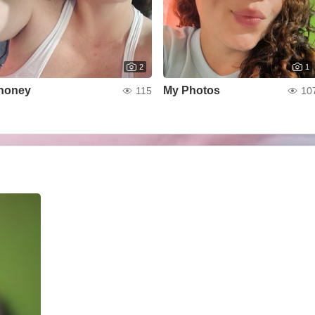
2
1
honey
My Photos
115
10