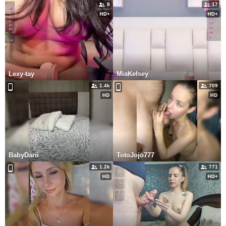
8
17
Lexy-tay
MiaKelsey
1.4k
709
BabyDarii
TotoJojo777
1.2k
771