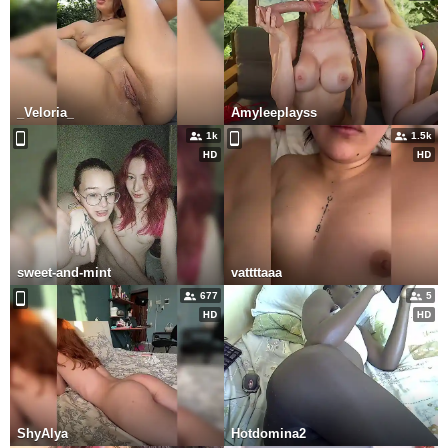
_Veloria_
Amyleeplayss
1k
1.5k
sweet-and-mint
vattttaaa
677
5
ShyAlya
Hotdomina2