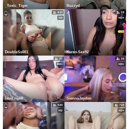
_Toxic_Tiger_
Buzzyd
633
29
DoubleSs001
Karen-Sex92
22
24
IamEngell
SiennaJayden
530
743