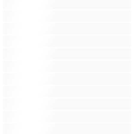
Καμπύλες
Κοκκινομάλλες
Λατίνα
Λεσβίες
Λευκά Κορίτσια
Μαύρες
Μεγάλα βυζιά
Μεγάλα οπίσθια
Μελαχρινές
Μεσαία βυζιά
Μικρά βυζιά