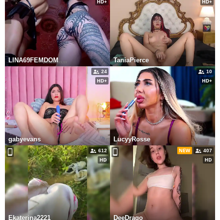
LINA69FEMDOM
TaniaPierce
24
10
gabyevans
LucyyRosse
612
407
Ekaterina2221
DeeDrago