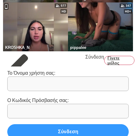
577
347
KROSHKA_N
pippalee
Σύνδεση
Γίνετε
μέλος
Το Όνομα χρήστη σας:
Ο Κωδικός Πρόσβασής σας:
Σύνδεση