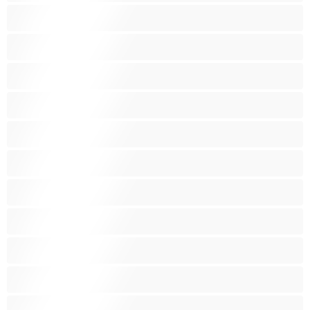
Μικρόσωμη
Μωρά
Μύες
Νοικοκυρές
Ξανθός-ιά
Ξυρισμένο μουνάκι
Ομαδικό Σεξ
Παιχνίδια
Πορνοστάρ
Πρωκτικό
Τεράστια Βυζιά