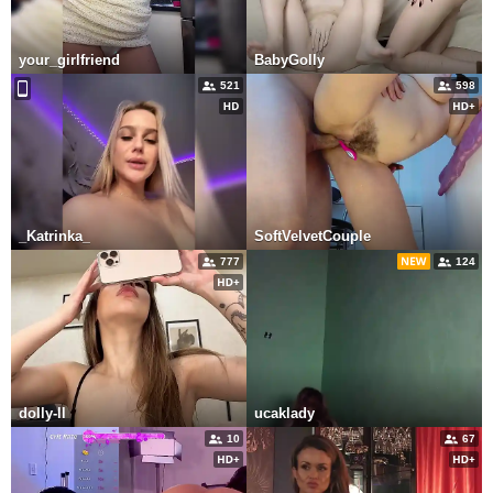
your_girlfriend
BabyGolly
521
598
_Katrinka_
SoftVelvetCouple
777
124
dolly-ll
ucaklady
10
67