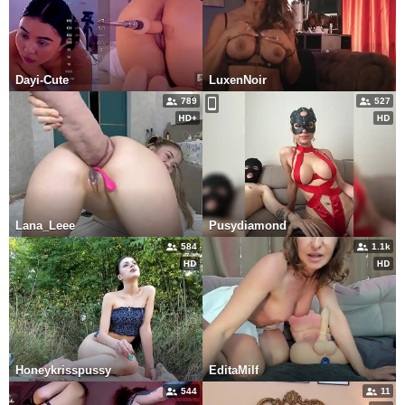
Dayi-Cute
LuxenNoir
789
527
Lana_Leee
Pusydiamond
584
1.1k
Honeykrisspussy
EditaMilf
544
11