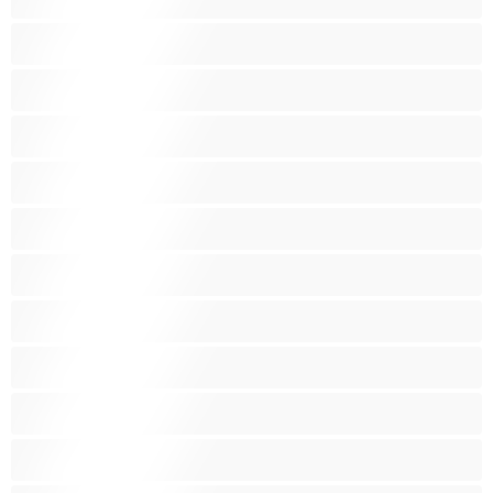
Έγκυες
Αράβισσες
Ασιάτισσες
Γιαγιάδες
Δεσίματα
Ενήλικες 18+
Ηλικιωμένες
Ινδές
Κάπνισμα
Καλύτερα για Ιδιωτικές συνομιλίες