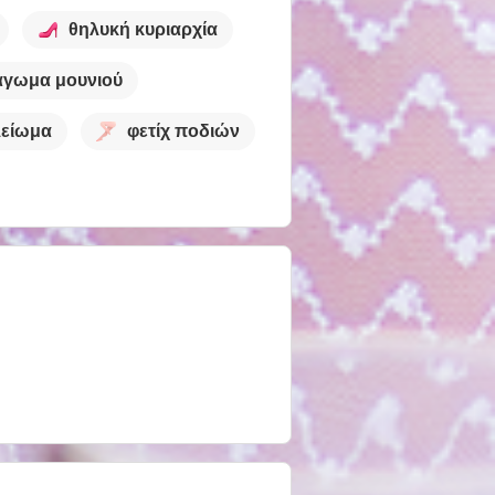
θηλυκή κυριαρχία
άγωμα μουνιού
λείωμα
φετίχ ποδιών