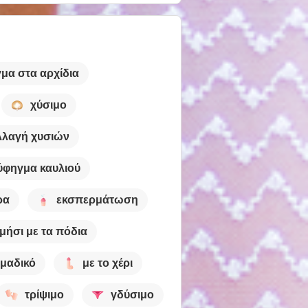
μα στα αρχίδια
χύσιμο
λλαγή χυσιών
ύφηγμα καυλιού
ρα
εκσπερμάτωση
μήσι με τα πόδια
μαδικό
με το χέρι
τρίψιμο
γδύσιμο