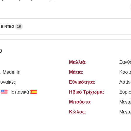
ΒΊΝΤΕΟ
10
υ
Μαλλιά:
Ξανθό
, Medellin
Μάτια:
Καστ
Γυναίκες
Εθνικότητα:
Λατίν
Ισπανικά
Ηβικό Τρίχωμα:
Ξυρι
Μπούστο:
Μεγά
Κώλος:
Μεγά