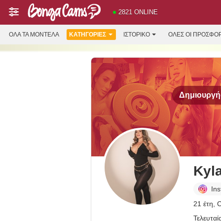
2821 ONLINE
ΌΛΑ ΤΑ ΜΟΝΤΈΛΑ
ΚΑΤΗΓΟΡΊΕΣ
ΙΣΤΟΡΙΚΌ
ΟΛΕΣ ΟΙ ΠΡΟΣΦΟ
Δημιουργήσ
Kyl
In
21 έτη, 
Τελευταί