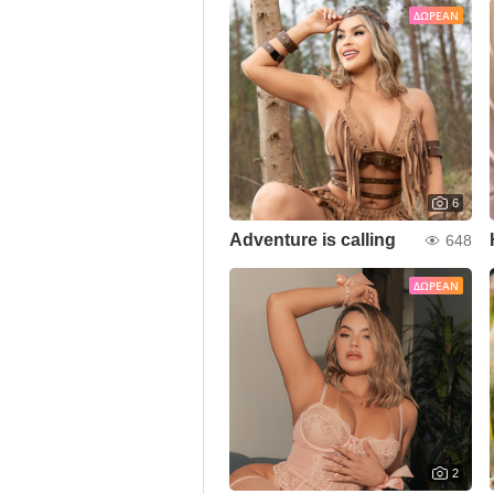
ΔΩΡΕΆΝ
6
Adventure is calling
648
ΔΩΡΕΆΝ
2