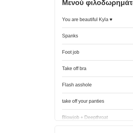
Μενού φιλοδωρημά
You are beautiful Kyla ♥
Spanks
Foot job
Take off bra
Flash asshole
take off your panties
Blowjob + Deepthroat