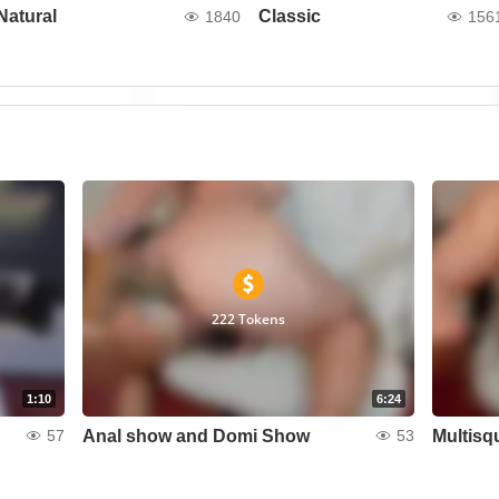
Natural
Classic
1840
156
222 Tokens
1:10
6:24
Anal show and Domi Show
Multisq
57
53