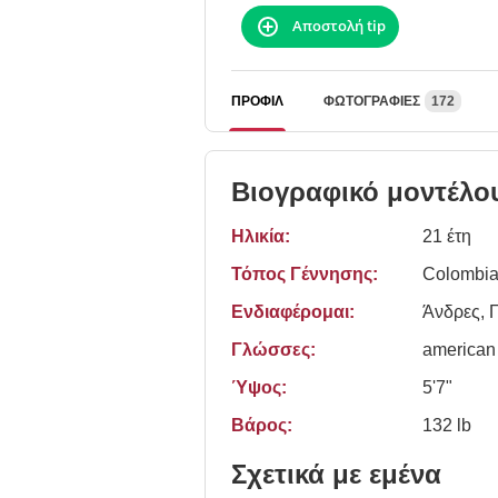
Αποστολή tip
ΠΡΟΦΊΛ
ΦΩΤΟΓΡΑΦΊΕΣ
172
Βιογραφικό μοντέλο
Ηλικία:
21 έτη
Τόπος Γέννησης:
Colombia
Ενδιαφέρομαι:
Άνδρες, 
Γλώσσες:
american
Ύψος:
5'7"
Βάρος:
132 lb
Σχετικά με εμένα