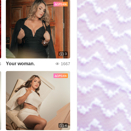
ΔΩΡΕΆΝ
3
Your woman.
6
1667
ΔΩΡΕΆΝ
4