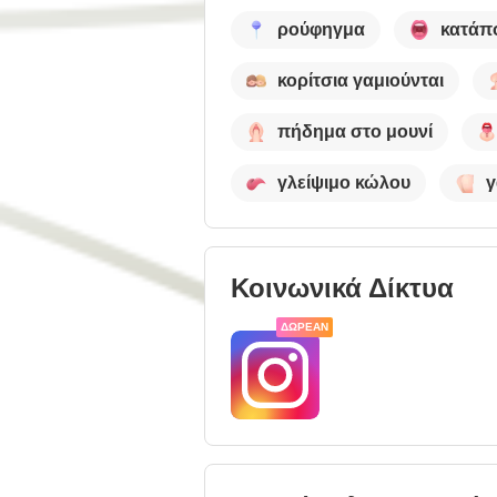
ρούφηγμα
κατάπ
κορίτσια γαμιούνται
πήδημα στο μουνί
γλείψιμο κώλου
γ
Κοινωνικά Δίκτυα
ΔΩΡΕΆΝ