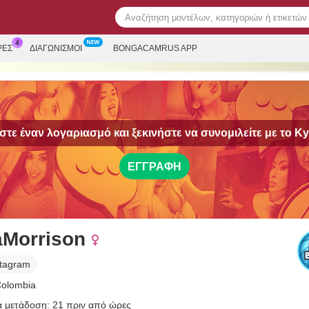
ΡΕΣ
ΔΙΑΓΩΝΙΣΜΟΊ
BONGACAMRUS APP
τε έναν λογαριασμό και ξεκινήστε να συνομιλείτε με το
Ky
ΕΓΓΡΑΦΉ
aMorrison
stagram
Colombia
α μετάδοση: 21 πριν από ώρες