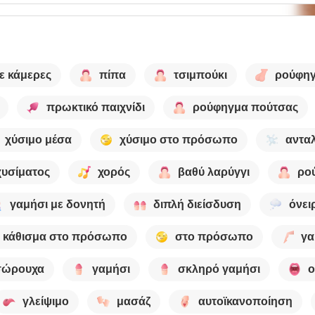
ε κάμερες
πίπα
τσιμπούκι
ρούφηγ
πρωκτικό παιχνίδι
ρούφηγμα πούτσας
χύσιμο μέσα
χύσιμο στο πρόσωπο
αντα
χυσίματος
χορός
βαθύ λαρύγγι
ρο
γαμήσι με δονητή
διπλή διείσδυση
όνει
κάθισμα στο πρόσωπο
στο πρόσωπο
γα
σώρουχα
γαμήσι
σκληρό γαμήσι
ο
γλείψιμο
μασάζ
αυτοϊκανοποίηση