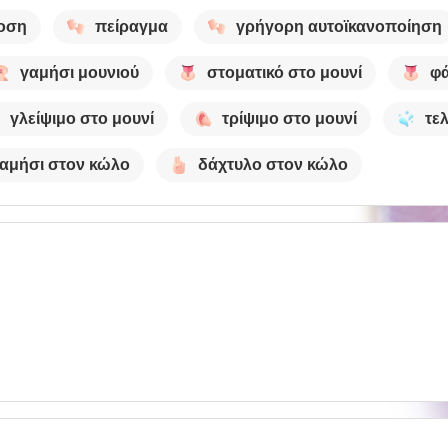
οση
πείραγμα
γρήγορη αυτοϊκανοποίηση
γαμήσι μουνιού
στοματικό στο μουνί
φ
γλείψιμο στο μουνί
τρίψιμο στο μουνί
τε
αμήσι στον κώλο
δάχτυλο στον κώλο