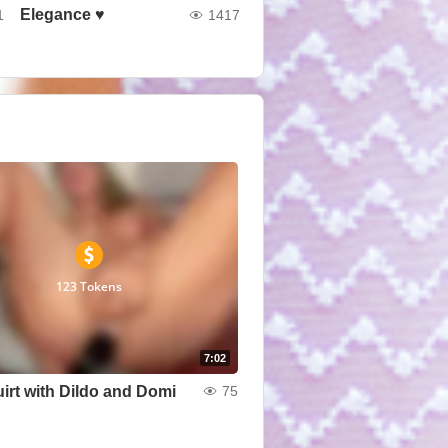
Elegance ♥
1
1417
123 Tokens
7:02
uirt with Dildo and Domi
75