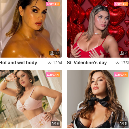
ΔΩΡΕΆΝ
ΔΩΡΕΆΝ
17
7
Hot and wet body.
St. Valentine's day.
1294
175
ΔΩΡΕΆΝ
ΔΩΡΕΆΝ
6
5