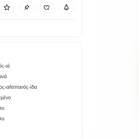
ς-ιά
ανά
ος-α/Ισπανός-ίδα
σμένο
λο
λο