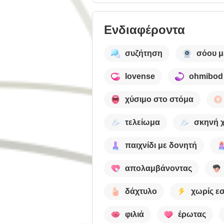
Ενδιαφέροντα
συζήτηση
σόου μ
lovense
ohmibod
χύσιμο στο στόμα
τελείωμα
σκηνή 
παιχνίδι με δονητή
απολαμβάνοντας
δάχτυλο
χωρίς ε
φιλιά
έρωτας