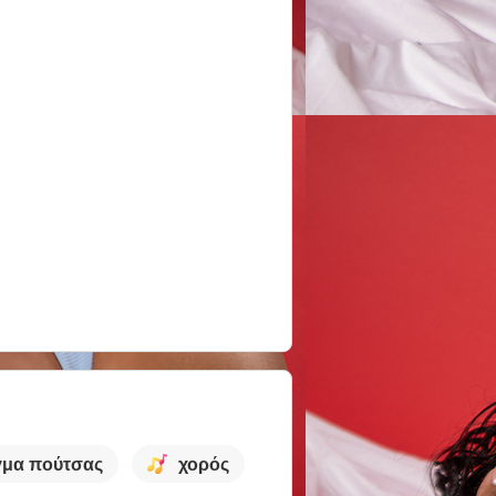
μα πούτσας
χορός