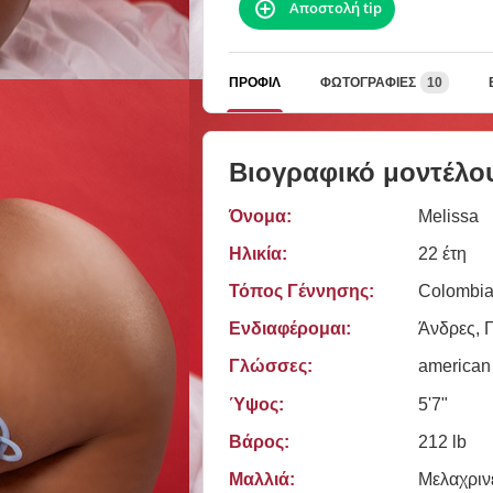
Αποστολή tip
ΠΡΟΦΊΛ
ΦΩΤΟΓΡΑΦΊΕΣ
10
Βιογραφικό μοντέλο
Όνομα:
Melissa
Ηλικία:
22 έτη
Τόπος Γέννησης:
Colombi
Ενδιαφέρομαι:
Άνδρες, Γ
Γλώσσες:
american
Ύψος:
5'7"
Βάρος:
212 lb
Μαλλιά:
Μελαχριν