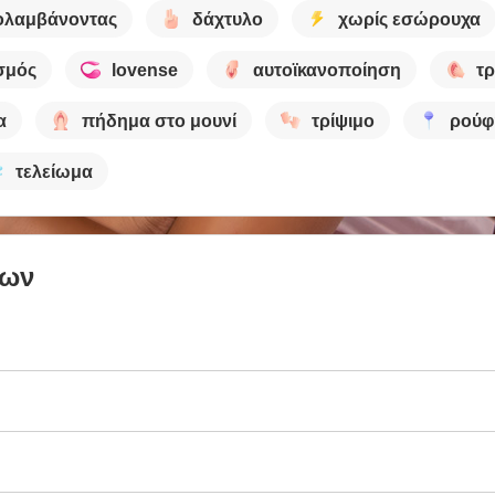
ολαμβάνοντας
δάχτυλο
χωρίς εσώρουχα
σμός
lovense
αυτοϊκανοποίηση
τρ
α
πήδημα στο μουνί
τρίψιμο
ρούφ
τελείωμα
των