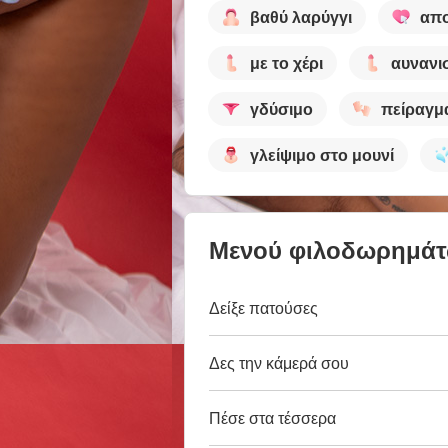
βαθύ λαρύγγι
απ
με το χέρι
αυνανι
γδύσιμο
πείραγμ
γλείψιμο στο μουνί
Μενού φιλοδωρημά
Δείξε πατούσες
Δες την κάμερά σου
Πέσε στα τέσσερα