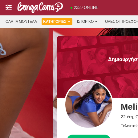
2339 ONLINE
ΌΛΑ ΤΑ ΜΟΝΤΈΛΑ
ΚΑΤΗΓΟΡΊΕΣ
ΙΣΤΟΡΙΚΌ
ΟΛΕΣ ΟΙ ΠΡΟΣΦΟ
Δημιουργήστ
Mel
22 έτη, 
Τελευταί