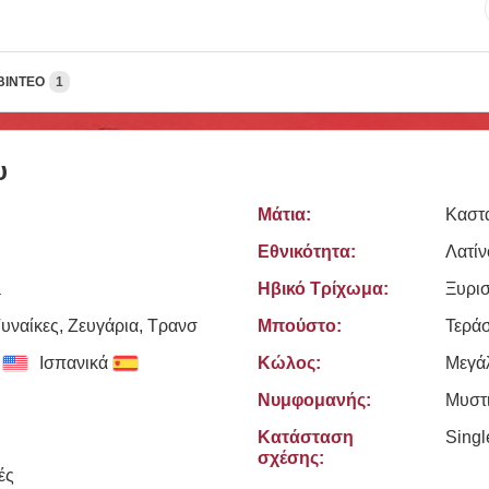
ΒΊΝΤΕΟ
1
υ
Μάτια:
Καστ
Εθνικότητα:
Λατίν
a
Ηβικό Τρίχωμα:
Ξυρι
υναίκες, Zευγάρια, Τρανσ
Μπούστο:
Τεράσ
Ισπανικά
Κώλος:
Μεγά
Νυμφομανής:
Μυστ
Κατάσταση
Sing
σχέσης:
ές