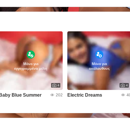
Μόνο για
Μόνο για
εγγεγραμμένα μέλη
ακόλουθους
4
4
Baby Blue Summer
Electric Dreams
202
4