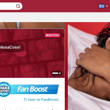
lissaCoss!
Fan Boost
Τι είναι το FanBoost;