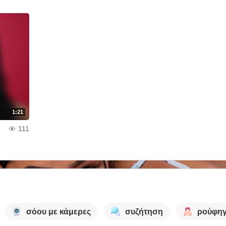
1:21
111
σόου με κάμερες
συζήτηση
ρούφηγ