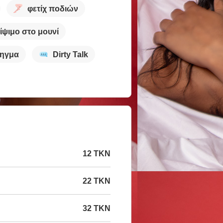
φετίχ ποδιών
ίψιμο στο μουνί
ηγμα
Dirty Talk
12 TKN
22 TKN
32 TKN