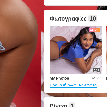
Φωτογραφίες
10
ΔΩΡΕΆΝ
2
My Photos
293
Προβολή όλων των φωτο
Βίντεο
1