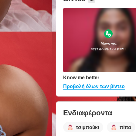
Μόνο για
εγγεγραμμένα μέλη
Know me better
Προβολή όλων των βίντεο
Ενδιαφέροντα
τσιμπούκι
πίπα