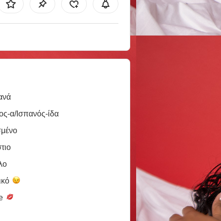
ανά
ος-α/Ισπανός-ίδα
σμένο
τιο
λο
ικό
le