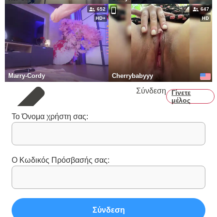
652
647
Marry-Cordy
Cherrybabyyy
Σύνδεση
Γίνετε
μέλος
Το Όνομα χρήστη σας:
Ο Κωδικός Πρόσβασής σας:
Σύνδεση