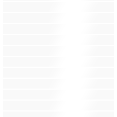
Μικρόσωμη
Μωρά
Μύες
Νοικοκυρές
Ξανθός-ιά
Ξυρισμένο μουνάκι
Ομαδικό Σεξ
Παιχνίδια
Πορνοστάρ
Πρωκτικό
Τεράστια Βυζιά