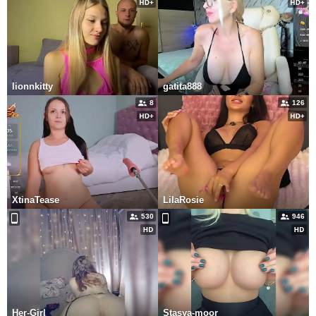
lionnkitty
gatita888
8
126
XtinaTease
LilaRosie
530
946
Her-Girl
Stasya-moor