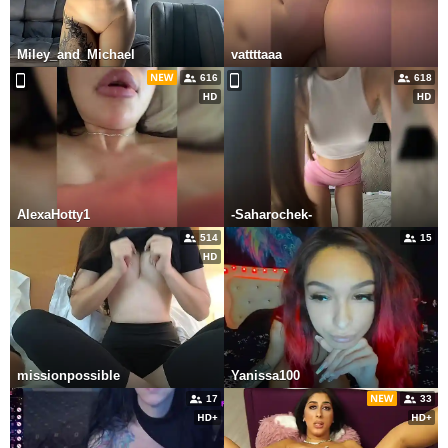
Miley_and_Michael
vattttaaa
616
618
AlexaHotty1
-Saharochek-
514
15
missionpossible
Yanissa100
17
33