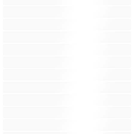
Έγκυες
Αράβισσες
Ασιάτισσες
Γιαγιάδες
Δεσίματα
Ενήλικες 18+
Ηλικιωμένες
Ινδές
Κάπνισμα
Καλύτερα για Ιδιωτικές συνομιλίες