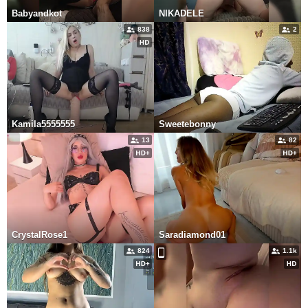
Babyandkot
NIKADELE
838
2
Kamila5555555
Sweetebonny
13
82
CrystalRose1
Saradiamond01
824
1.1k