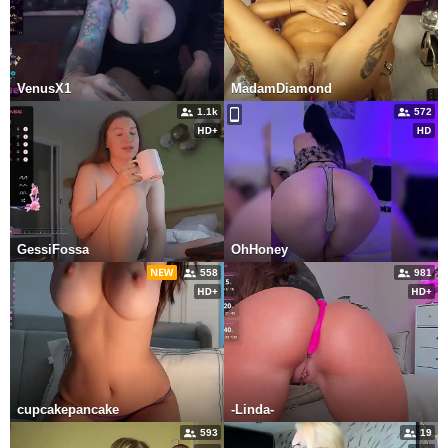
VenusX1
MadamDiamond
1.1k
572
GessiFossa
OhHoney
558
981
cupcakepancake
-Linda-
593
19