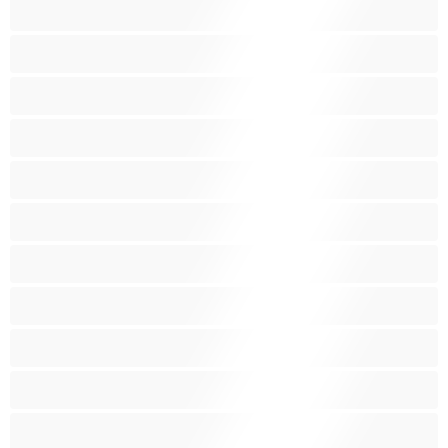
Καμπύλες
Κοκκινομάλλες
Λατίνα
Λεσβίες
Λευκά Κορίτσια
Μαύρες
Μεγάλα βυζιά
Μεγάλα οπίσθια
Μελαχρινές
Μεσαία βυζιά
Μικρά βυζιά