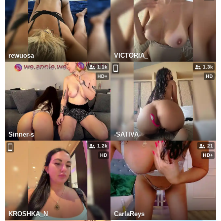
rewuosa
VICTORIA_
1.1k
1.3k
Sinner-s
-SATIVA-
1.2k
21
KROSHKA_N
CarlaReys