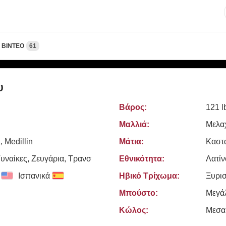
ΒΊΝΤΕΟ
61
υ
Βάρος:
121 l
Μαλλιά:
Μελα
 Medillin
Μάτια:
Καστ
υναίκες, Zευγάρια, Τρανσ
Εθνικότητα:
Λατίν
Ισπανικά
Ηβικό Τρίχωμα:
Ξυρι
Μπούστο:
Μεγά
Κώλος:
Μεσα