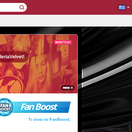
leriaVelvet!
Fan Boost
Τι είναι το FanBoost;