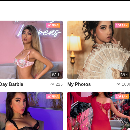
ΔΩΡΕΆΝ
ΔΩΡΕΆΝ
8
4
Day Barbie
My Photos
225
163
ΔΩΡΕΆΝ
ΔΩΡΕΆΝ