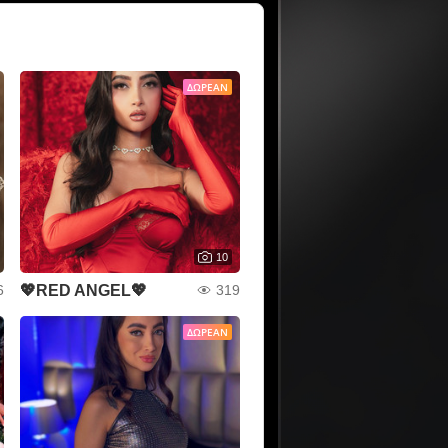
ΔΩΡΕΆΝ
10
💖RED ANGEL💖
6
319
ΔΩΡΕΆΝ