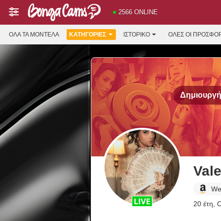
2566 ONLINE
ΌΛΑ ΤΑ ΜΟΝΤΈΛΑ
ΚΑΤΗΓΟΡΊΕΣ
ΙΣΤΟΡΙΚΌ
ΟΛΕΣ ΟΙ ΠΡΟΣΦΟ
Δημιουργήσ
Vale
We
20 έτη, 