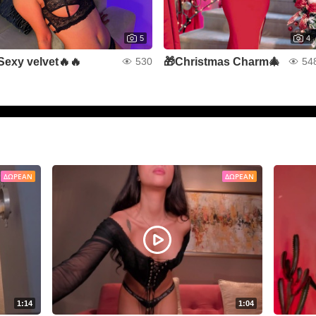
5
4
Sexy velvet🔥🔥
🎁Christmas Charm🎄
530
54
ΔΩΡΕΆΝ
ΔΩΡΕΆΝ
1:14
1:04