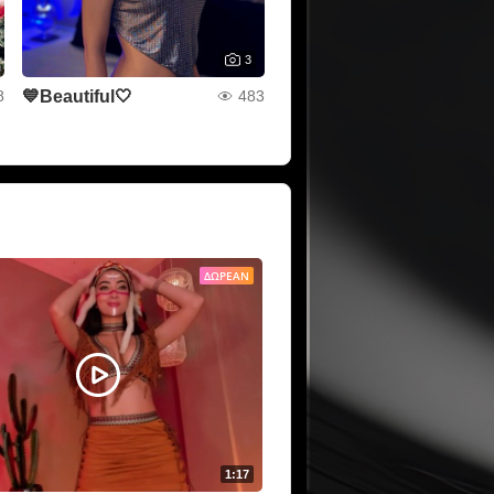
3
💙Beautiful🤍
8
483
ΔΩΡΕΆΝ
1:17