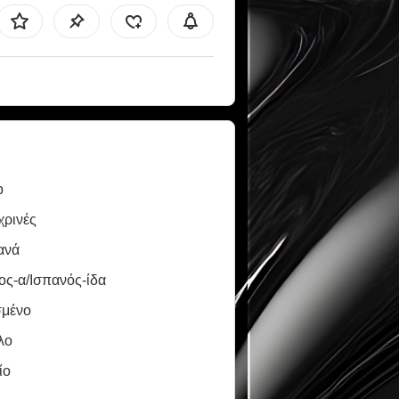
b
χρινές
ανά
ος-α/Ισπανός-ίδα
σμένο
λο
ίο