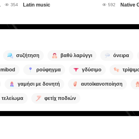
ard cock,
Latin music
Native G
354
592
συζήτηση
βαθύ λαρύγγι
όνειρα
hmibod
ρούφηγμα
γδύσιμο
τρίψιμ
γαμήσι με δονητή
αυτοϊκανοποίηση
τελείωμα
φετίχ ποδιών