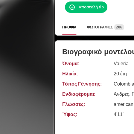
Αποστολή tip
ΠΡΟΦΊΛ
ΦΩΤΟΓΡΑΦΊΕΣ
206
Βιογραφικό μοντέλο
Όνομα:
Valeria
Ηλικία:
20 έτη
Τόπος Γέννησης:
Colombia,
Ενδιαφέρομαι:
Άνδρες, Γ
Γλώσσες:
american
Ύψος:
4'11"