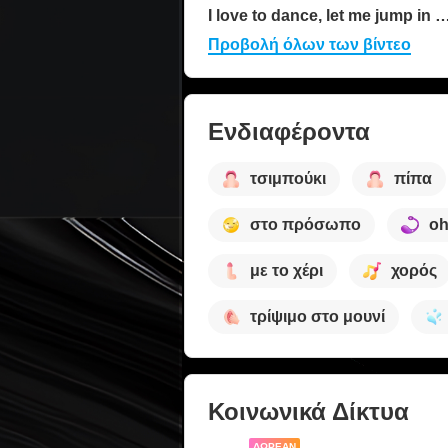
I love to dance, let me jump in your h
Προβολή όλων των βίντεο
Ενδιαφέροντα
τσιμπούκι
πίπα
στο πρόσωπο
o
με το χέρι
χορός
τρίψιμο στο μουνί
Κοινωνικά Δίκτυα
ΔΩΡΕΆΝ