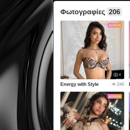
Φωτογραφίες
206
ΔΩΡΕΆΝ
4
Energy with Style
245
ΔΩΡΕΆΝ