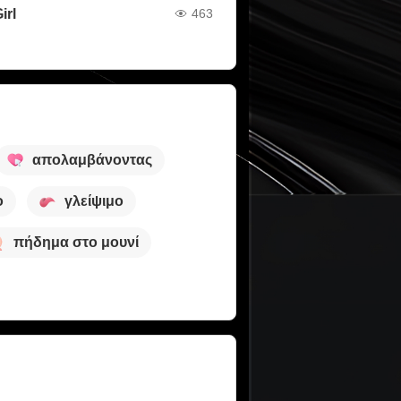
irl
463
απολαμβάνοντας
ο
γλείψιμο
πήδημα στο μουνί