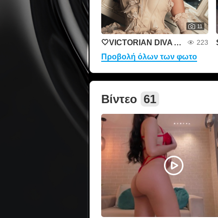
11
🤍VICTORIAN DIVA AND QUEEN🤍
223
Προβολή όλων των φωτο
Βίντεο
61