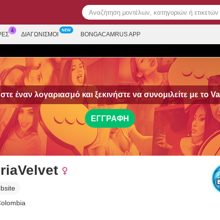
ΡΕΣ
ΔΙΑΓΩΝΙΣΜΟΊ
BONGACAMRUS APP
τε έναν λογαριασμό και ξεκινήστε να συνομιλείτε με το
Va
ΕΓΓΡΑΦΉ
riaVelvet
bsite
Colombia